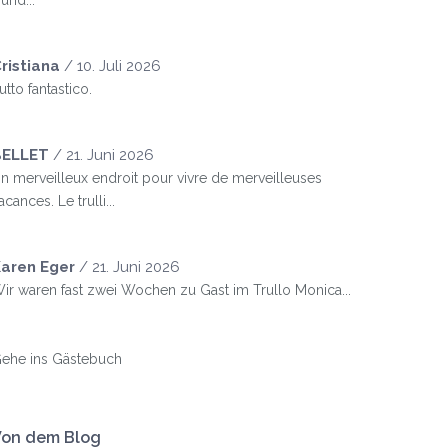
und...
ristiana
/
10. Juli 2026
utto fantastico.
BELLET
/
21. Juni 2026
n merveilleux endroit pour vivre de merveilleuses
acances. Le trulli...
aren Eger
/
21. Juni 2026
ir waren fast zwei Wochen zu Gast im Trullo Monica...
ehe ins Gästebuch
Von dem Blog