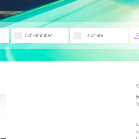
Schwimmbad
Haustiere
M
W
U
w