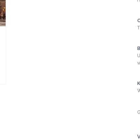
H
C
T
U
v
K
W
G