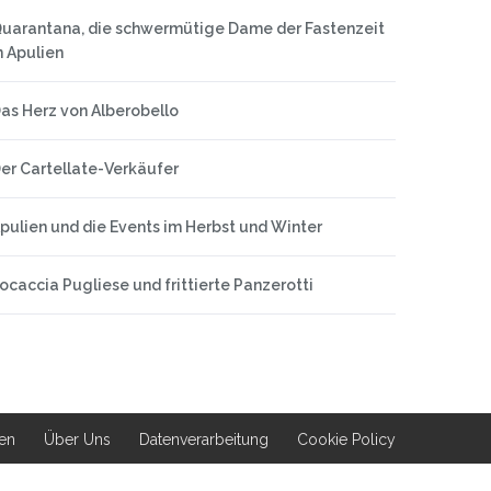
uarantana, die schwermütige Dame der Fastenzeit
n Apulien
as Herz von Alberobello
er Cartellate-Verkäufer
pulien und die Events im Herbst und Winter
ocaccia Pugliese und frittierte Panzerotti
en
Über Uns
Datenverarbeitung
Cookie Policy