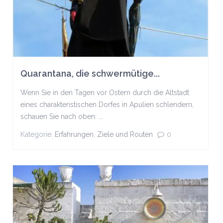
Quarantana, die schwermütige...
Wenn Sie in den Tagen vor Ostern durch die Altstadt
eines charakteristischen Dorfes in Apulien schlendern,
schauen Sie nach oben: ...
Kategorie:
Erfahrungen
,
Ziele und Routen
0