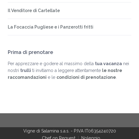
Il Venditore di Cartellate
La Focaccia Pugliese e i Panzerotti fritti
Prima di prenotare
Per apprezzare e godere al massimo della
tua vacanza
nei
nostri
trulli
ti invitiamo a leggere attentamente
le nostre
raccomandazioni
e le
condizioni di prenotazione
.
Vigne di Salamina s.a.s.
-
P.IVA IT06354240720
Chef on Request
Noleggio