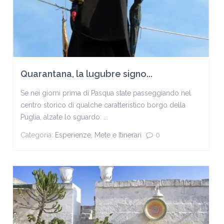
Quarantana, la lugubre signo...
Se nei giorni prima di Pasqua state passeggiando nel
centro storico di qualche caratteristico borgo della
Puglia, alzate lo sguardo: ...
Categoria:
Esperienze
,
Mete e Itinerari
0