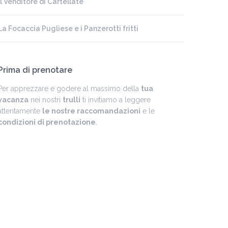
Il Venditore di Cartellate
La Focaccia Pugliese e i Panzerotti fritti
Prima di prenotare
Per apprezzare e godere al massimo della
tua
vacanza
nei nostri
trulli
ti invitiamo a leggere
attentamente
le nostre raccomandazioni
e le
condizioni di prenotazione
.