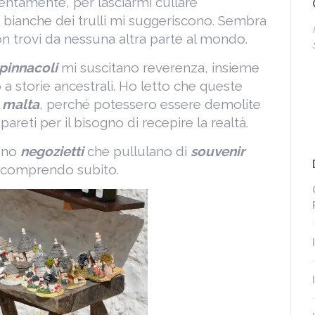
entamente, per lasciarmi cullare
i bianche dei trulli mi suggeriscono. Sembra
on trovi da nessuna altra parte al mondo.
pinnacoli
mi suscitano reverenza, insieme
 a storie ancestrali. Ho letto che queste
a
malta
, perché potessero essere demolite
reti per il bisogno di recepire la realtà.
sono
negozietti
che pullulano di
souvenir
o comprendo subito.