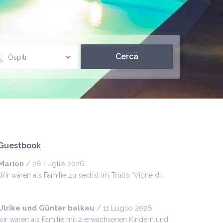
Ospiti
Guestbook
Marion
/
26 Luglio 2026
Wir waren als Familie zu sechst im Trullo "Vigne di...
Ulrike und Günter balkau
/
11 Luglio 2026
wir waren als Familie mit 2 erwachsenen Kindern und