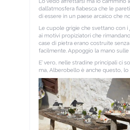
Lo vedo affrettarsi ma io cammino l
dall’atmosfera fiabesca che le paret
di essere in un paese arcaico che n
Le cupole grigie che svettano con i
ai motivi propiziatori che rimandano
case di pietra erano costruite senz
facilmente. Appoggio la mano sulle pa
E’ vero, nelle stradine principali ci 
ma, Alberobello è anche questo, l