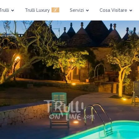
ℒ
Trulli
Trulli Luxury
Servizi
Cosa Visitare