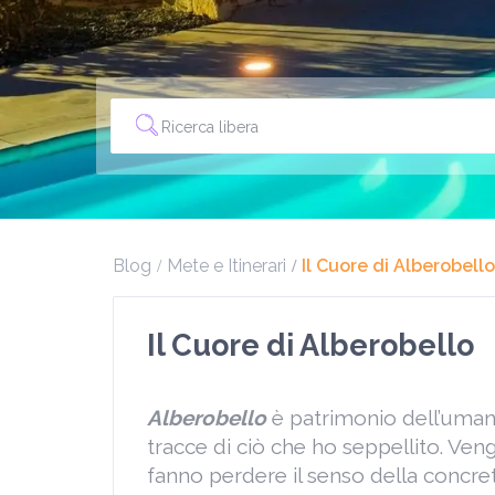
Blog
Mete e Itinerari
Il Cuore di Alberobello
Il Cuore di Alberobello
Alberobello
è patrimonio dell’umanit
tracce di ciò che ho seppellito. Veng
fanno perdere il senso della concre