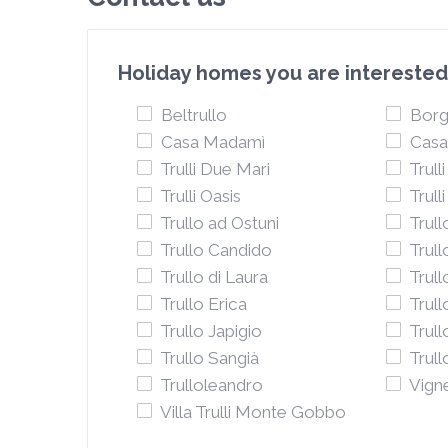
Holiday homes you are interested
Beltrullo
Borg
Casa Madamì
Casa
Trulli Due Mari
Trulli
Trulli Oasis
Trull
Trullo ad Ostuni
Trull
Trullo Candido
Trull
Trullo di Laura
Trull
Trullo Erica
Trull
Trullo Japigio
Trull
Trullo Sangià
Trull
Trulloleandro
Vign
Villa Trulli Monte Gobbo