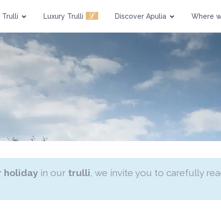
Pool
Pet Friendly
ℒ
Trulli
Luxury Trulli
Discover Apulia
Where w
 holiday
in our
trulli
, we invite you to carefully re