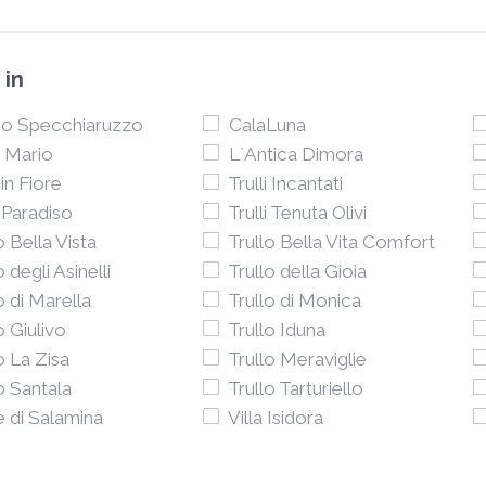
 in
o Specchiaruzzo
CalaLuna
 Mario
L`Antica Dimora
 in Fiore
Trulli Incantati
i Paradiso
Trulli Tenuta Olivi
o Bella Vista
Trullo Bella Vita Comfort
o degli Asinelli
Trullo della Gioia
o di Marella
Trullo di Monica
o Giulivo
Trullo Iduna
o La Zisa
Trullo Meraviglie
o Santala
Trullo Tarturiello
e di Salamina
Villa Isidora