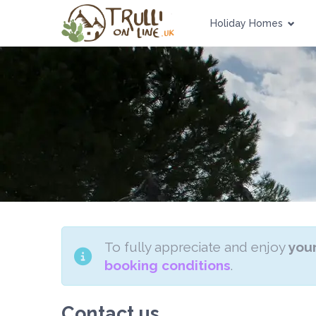
Holiday Homes
To fully appreciate and enjoy
your
booking conditions
.
Contact us