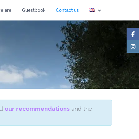
Guests
e are
Guestbook
Contact us
ad
our recommendations
and the