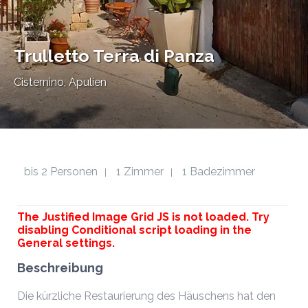
Trulletto Terra di Panza
Cisternino, Apulien
bis 2 Personen
1 Zimmer
1 Badezimmer
|
|
The Justified Image Grid JS is not loaded. Try
disabling Conditional script loading in the
General settings.
Beschreibung
Die kürzliche Restaurierung des Häuschens hat den