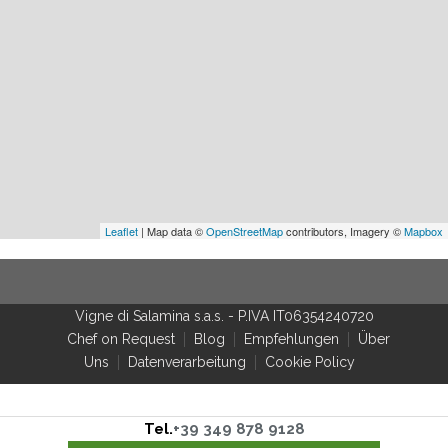
Leaflet
| Map data ©
OpenStreetMap
contributors, Imagery ©
Mapbox
Vigne di Salamina s.a.s.
-
P.IVA IT06354240720
Chef on Request
Blog
Empfehlungen
Über
Uns
Datenverarbeitung
Cookie Policy
Tel.
+39 349 878 9128