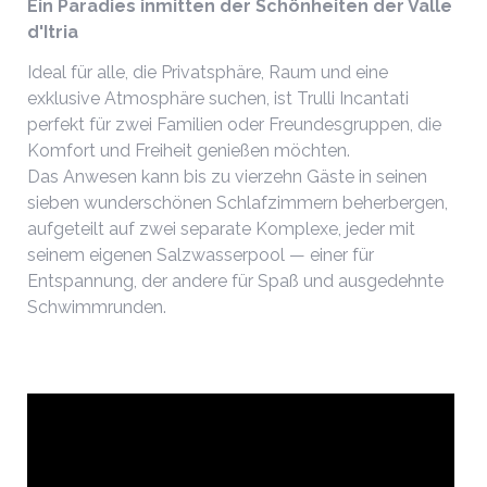
Ein Paradies inmitten der Schönheiten der Valle
d'Itria
Ideal für alle, die Privatsphäre, Raum und eine
exklusive Atmosphäre suchen, ist Trulli Incantati
perfekt für zwei Familien oder Freundesgruppen, die
Komfort und Freiheit genießen möchten.
Das Anwesen kann bis zu vierzehn Gäste in seinen
sieben wunderschönen Schlafzimmern beherbergen,
aufgeteilt auf zwei separate Komplexe, jeder mit
seinem eigenen Salzwasserpool — einer für
Entspannung, der andere für Spaß und ausgedehnte
Schwimmrunden.