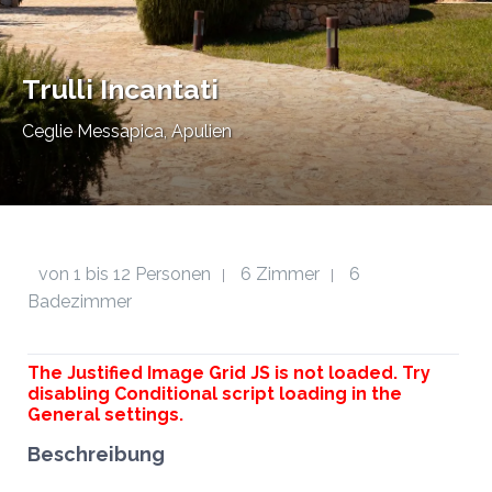
Trulli Incantati
Ceglie Messapica, Apulien
von 1 bis 12 Personen
6 Zimmer
6
|
|
Badezimmer
The Justified Image Grid JS is not loaded. Try
disabling Conditional script loading in the
General settings.
Beschreibung