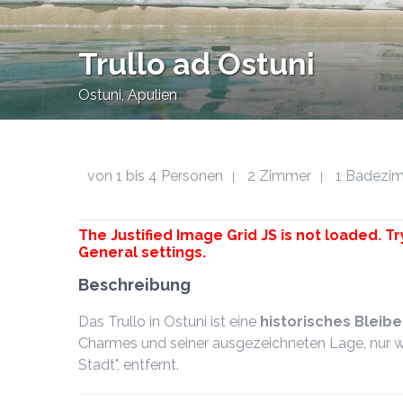
Trullo ad Ostuni
Ostuni, Apulien
von 1 bis 4 Personen
2 Zimmer
1 Badezi
|
|
The Justified Image Grid JS is not loaded. Tr
General settings.
Beschreibung
Das Trullo in Ostuni ist eine
historisches Bleibe
Charmes und seiner ausgezeichneten Lage, nur w
Stadt", entfernt.