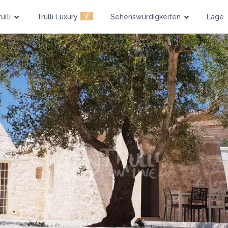
Schwimmbad
Haustiere
ℒ
ulli
Trulli Luxury
Sehenswürdigkeiten
Lage