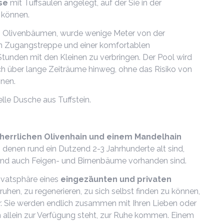
se
mit Tuffsäulen angelegt, auf der Sie in der
 können.
n Olivenbäumen, wurde wenige Meter von der
ßen Zugangstreppe und einer komfortablen
tunden mit den Kleinen zu verbringen. Der Pool wird
ch über lange Zeiträume hinweg, ohne das Risiko von
nnen.
elle Dusche aus Tuffstein.
herrlichen Olivenhain und einem Mandelhain
on denen rund ein Dutzend 2-3 Jahrhunderte alt sind,
nd auch Feigen- und Birnenbäume vorhanden sind.
Privatsphäre eines
eingezäunten und privaten
uhen, zu regenerieren, zu sich selbst finden zu können,
ur. Sie werden endlich zusammen mit Ihren Lieben oder
n allein zur Verfügung steht, zur Ruhe kommen. Einem