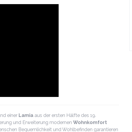
nd einer
Lamia
aus der ersten Hälfte des 19.
urierung und Erweiterung modernen
Wohnkomfort
Menschen Bequemlichkeit und Wohlbefinden garantieren