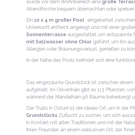
wurde vor dem Wohnbereich eine
große Terras
Abendfrische bequem übernachten oder speisen
Ein
10 x 4 m großer Pool
, eingebettet zwische
Unterkunft entfernt angelegt und mit einer gro
Sonnenterrasse
ausgestattet, um entspannte S
mit Salzwasser ohne Chlor
geführt, um ihn au
Allergien oder Bräunungsverlust, genießen zu kö
In der Nähe des Pools befindet sich eine funktion
Das eingezäunte Grundstück ist zwischen einem
aufgeteilt. Im Olivenhain gibt es 113 Pflanzen, v
während der Mandelhain 96 Bäume beherbergt u
Der Trullo in Ostuni ist der ideale Ort, um in der 
Grundstücks
Zuflucht zu suchen, um sich auszur
in Kontakt mit alten Traditionen und mit der Nat
Ihren Freunden an einem exklusiven Ort, der Ihne