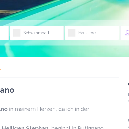
Schwimmbad
Haustiere
o
nano
ano
in meinem Herzen, da ich in der
s
Heiligen Stephan
, beginnt in Putignano