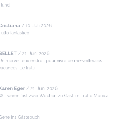
Hund...
Cristiana
/
10. Juli 2026
Tutto fantastico.
BELLET
/
21. Juni 2026
Un merveilleux endroit pour vivre de merveilleuses
vacances. Le trulli...
Karen Eger
/
21. Juni 2026
Wir waren fast zwei Wochen zu Gast im Trullo Monica...
Gehe ins Gästebuch