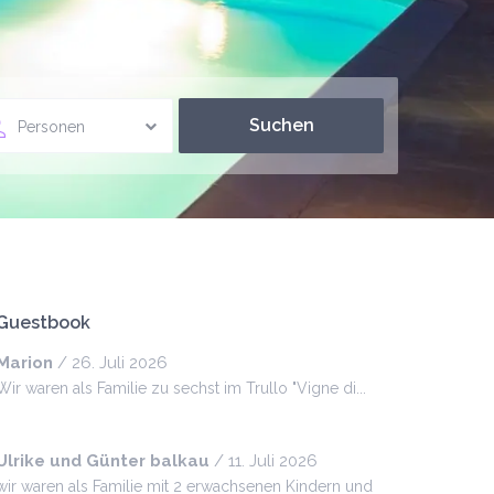
Personen
Guestbook
Marion
/
26. Juli 2026
Wir waren als Familie zu sechst im Trullo "Vigne di...
Ulrike und Günter balkau
/
11. Juli 2026
wir waren als Familie mit 2 erwachsenen Kindern und