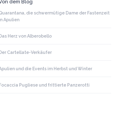
Von dem Blog
Quarantana, die schwermütige Dame der Fastenzeit
in Apulien
Das Herz von Alberobello
Der Cartellate-Verkäufer
Apulien und die Events im Herbst und Winter
Focaccia Pugliese und frittierte Panzerotti