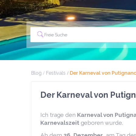
Blog
Festivals
Der Karneval von Putignan
Der Karneval von Putig
Ich trage den
Karneval von Putign
Karnevalszeit
geboren wurde.
Ab dem
26. Dezember
, am Tag de