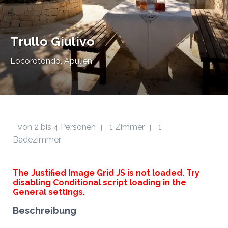
Trullo Giulivo
Locorotondo, Apulien
von 2 bis 4 Personen
1 Zimmer
1
|
|
Badezimmer
The Justified Image Grid JS is not loaded. Try
disabling Conditional script loading in the
General settings.
Beschreibung