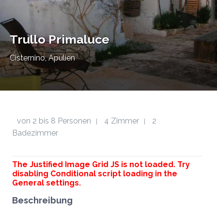
Trullo Primaluce
Cisternino, Apulien
von 2 bis 8 Personen
4 Zimmer
2
|
|
Badezimmer
The Justified Image Grid JS is not loaded. Try
disabling Conditional script loading in the
General settings.
Beschreibung