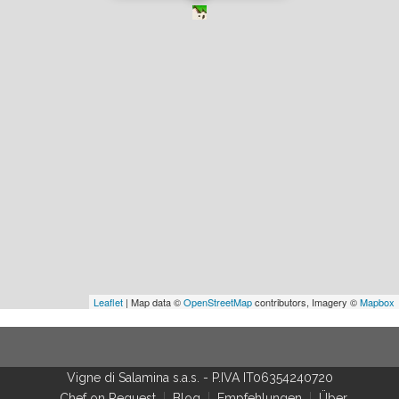
Leaflet
| Map data ©
OpenStreetMap
contributors, Imagery ©
Mapbox
Vigne di Salamina s.a.s.
-
P.IVA IT06354240720
Chef on Request
Blog
Empfehlungen
Über