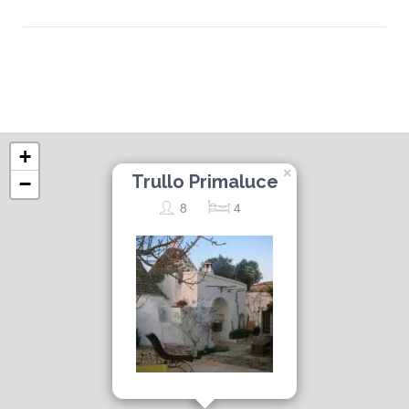
+
×
Trullo Primaluce
−
8
4