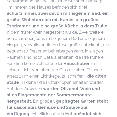
Schwimmbad hat, das auf einer Steinterrasse liegt.
Im Inneren des Hauses befinden sich
drei
Schlafzimmer, zwei davon mit eigenem Bad, ein
großer Wohnbereich mit Kamin, ein großes
Esszimmer und eine große Küche in dem Trullo
,
in dem früher Wein hergestellt wurde. Zwei weitere
Schlafzimmer, jedes mit eigenem Bad und eigenem
Eingang, vervollständigen diese große Unterkunft, die
bequem 10 Personen beherbergen kann. In einigen
Räumen sind noch Details erhalten, die ihre frühere
Funktion kennzeichneten: der
Heuschober
mit
seinem Licht von oben, wo Glas die alten Chiance
ersetzt, um einen Lichtkegel zu schaffen; ;
die alten
Ställe
, in denen die Futterkrippen erhalten wurden.
Auf dem Anwesen
werden
Olivenöl, Wein und
alles Eingemachte der Sommermonate
hergestellt
. Ein
großer, gepflegter Garten steht
für saisonales Gemüse und Salate zur
Verfügung.
. Mit Blick auf den Hof
befindet sich