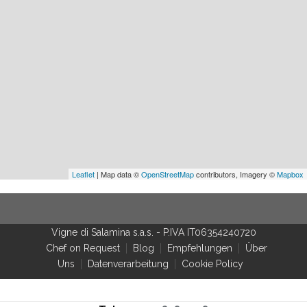
Leaflet
| Map data ©
OpenStreetMap
contributors, Imagery ©
Mapbox
Vigne di Salamina s.a.s.
-
P.IVA IT06354240720
Chef on Request
Blog
Empfehlungen
Über
Uns
Datenverarbeitung
Cookie Policy