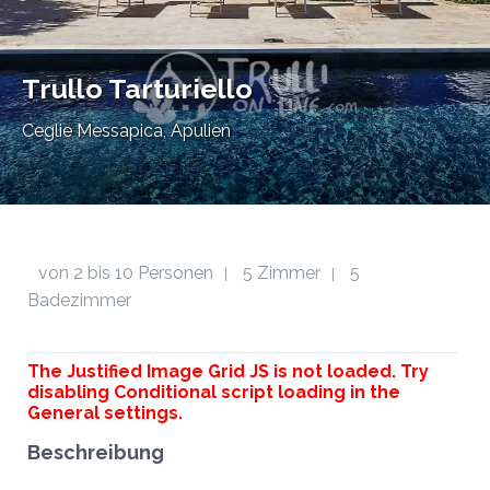
Trullo Tarturiello
Ceglie Messapica, Apulien
von 2 bis 10 Personen
5 Zimmer
5
|
|
Badezimmer
The Justified Image Grid JS is not loaded. Try
disabling Conditional script loading in the
General settings.
Beschreibung