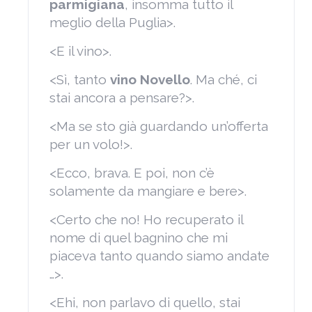
parmigiana
, insomma tutto il
meglio della Puglia>.
<E il vino>.
<Sì, tanto
vino Novello
. Ma ché, ci
stai ancora a pensare?>.
<Ma se sto già guardando un’offerta
per un volo!>.
<Ecco, brava. E poi, non c’è
solamente da mangiare e bere>.
<Certo che no! Ho recuperato il
nome di quel bagnino che mi
piaceva tanto quando siamo andate
…>.
<Ehi, non parlavo di quello, stai