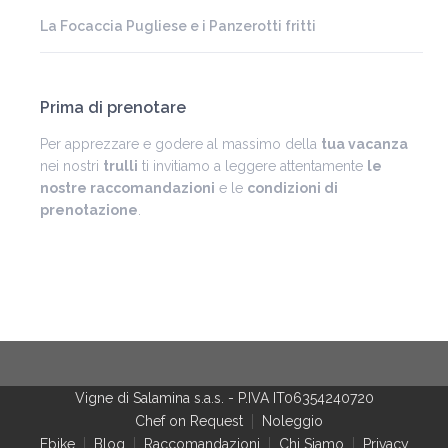
La Focaccia Pugliese e i Panzerotti fritti
Prima di prenotare
Per apprezzare e godere al massimo della
tua vacanza
nei nostri
trulli
ti invitiamo a leggere attentamente
le
nostre raccomandazioni
e le
condizioni di
prenotazione
.
Vigne di Salamina s.a.s.
-
P.IVA IT06354240720
Chef on Request
Noleggio
Ebike
Blog
Raccomandazioni
Chi Siamo
Privacy