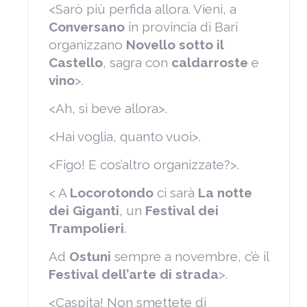
<Sarò più perfida allora. Vieni, a
Conversano
in provincia di Bari
organizzano
Novello sotto il
Castello
, sagra con
caldarroste
e
vino
>.
<Ah, si beve allora>.
<Hai voglia, quanto vuoi>.
<Figo! E cos’altro organizzate?>.
< A
Locorotondo
ci sarà
La notte
dei Giganti
, un
Festival dei
Trampolieri
.
Ad
Ostuni
sempre a novembre, c’è il
Festival dell’arte di strada
>.
<Caspita! Non smettete di