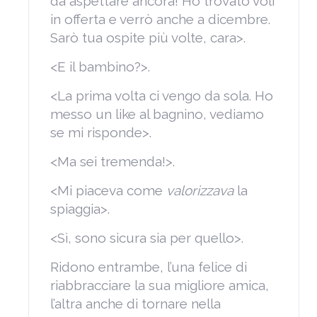
da aspettare ancora! Ho trovato voli
in offerta e verrò anche a dicembre.
Sarò tua ospite più volte, cara>.
<E il bambino?>.
<La prima volta ci vengo da sola. Ho
messo un like al bagnino, vediamo
se mi risponde>.
<Ma sei tremenda!>.
<Mi piaceva come
valorizzava
la
spiaggia>.
<Sì, sono sicura sia per quello>.
Ridono entrambe, l’una felice di
riabbracciare la sua migliore amica,
l’altra anche di tornare nella