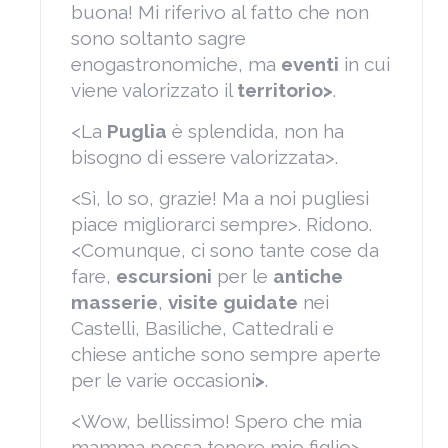
buona! Mi riferivo al fatto che non
sono soltanto sagre
enogastronomiche, ma
eventi
in cui
viene valorizzato il
territorio>
.
<La
Puglia
è splendida, non ha
bisogno di essere valorizzata>.
<Sì, lo so, grazie! Ma a noi pugliesi
piace migliorarci sempre>. Ridono.
<Comunque, ci sono tante cose da
fare,
escursioni
per le
antiche
masserie
,
visite guidate
nei
Castelli, Basiliche, Cattedrali e
chiese antiche sono sempre aperte
per le varie occasioni
>
.
<Wow, bellissimo! Spero che mia
mamma possa tenere mio figlio>.