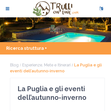
Ricerca struttura +
Blog
Esperienze
,
Mete e Itinerari
La Puglia e gli
eventi dell’autunno-inverno
La Puglia e gli eventi
dell’autunno-inverno