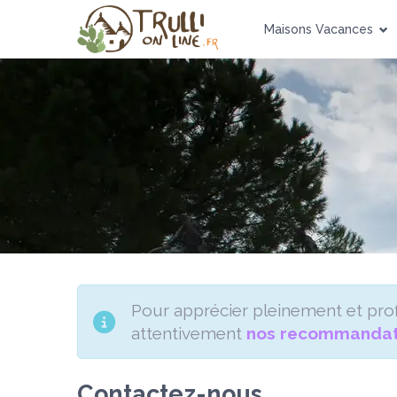
Maisons Vacances
Pour apprécier pleinement et pr
attentivement
nos recommandat
Contactez-nous