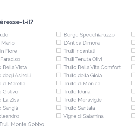
resse-t-il?
ullo
Borgo Specchiaruzzo
 Mario
L'Antica Dimora
 in Fiore
Trulli Incantati
i Paradiso
Trulli Tenuta Olivi
o Bella Vista
Trullo Bella Vita Comfort
o degli Asinelli
Trullo della Gioia
o di Marella
Trullo di Monica
o Giulivo
Trullo Iduna
o La Zisa
Trullo Meraviglie
o Sangià
Trullo Santala
loleandro
Vigne di Salamina
 Trulli Monte Gobbo