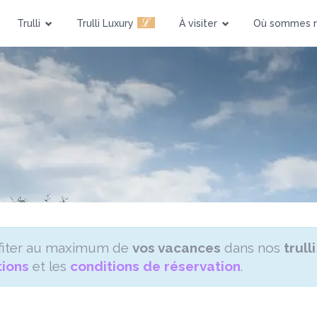
Piscine
Animaux admis
ℒ
Trulli
Trulli Luxury
À visiter
Où sommes 
ofiter au maximum de
vos vacances
dans nos
trulli
ions
et les
conditions de réservation
.