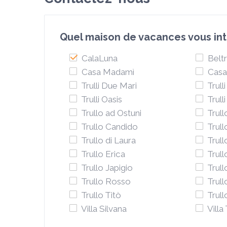
Quel maison de vacances vous inté
CalaLuna
Beltr
Casa Madamì
Casa
Trulli Due Mari
Trulli
Trulli Oasis
Trull
Trullo ad Ostuni
Trull
Trullo Candido
Trull
Trullo di Laura
Trull
Trullo Erica
Trull
Trullo Japigio
Trull
Trullo Rosso
Trull
Trullo Titò
Trul
Villa Silvana
Villa