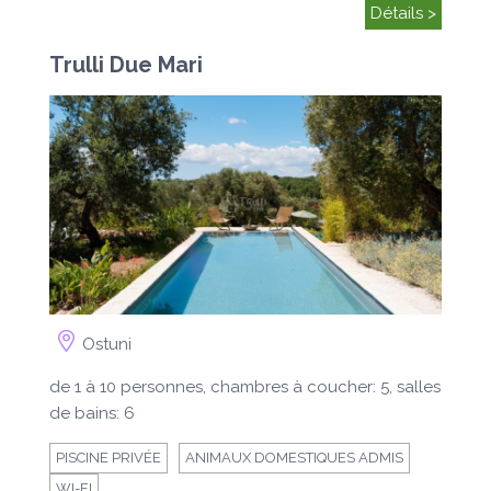
Détails >
Trulli Due Mari
Ostuni
de 1 à 10 personnes, chambres à coucher: 5, salles
de bains: 6
PISCINE PRIVÉE
ANIMAUX DOMESTIQUES ADMIS
WI-FI