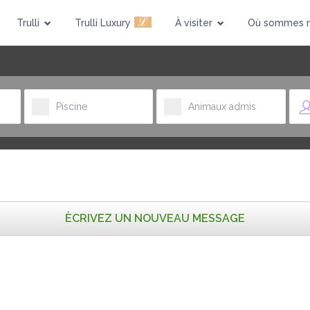
ℒ
Trulli
Trulli Luxury
À visiter
Où sommes 
Piscine
Animaux admis