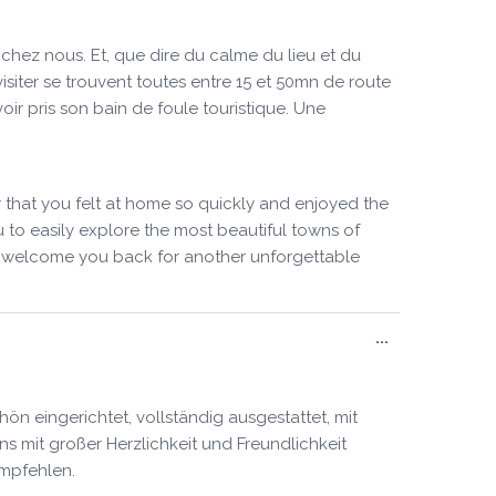
cette
boîte
méta.
 chez nous. Et, que dire du calme du lieu et du
visiter se trouvent toutes entre 15 et 50mn de route
ir pris son bain de foule touristique. Une
r that you felt at home so quickly and enjoyed the
u to easily explore the most beautiful towns of
 to welcome you back for another unforgettable
Ouvrir/Ferm
...
cette
boîte
méta.
ön eingerichtet, vollständig ausgestattet, mit
s mit großer Herzlichkeit und Freundlichkeit
empfehlen.