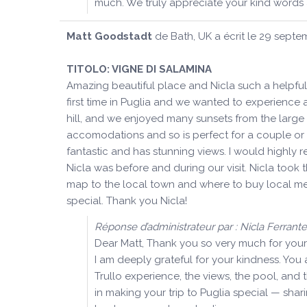
much. We truly appreciate your kind words
Matt Goodstadt
de
Bath, UK
a écrit le
29 septe
TITOLO:
VIGNE DI SALAMINA
Amazing beautiful place and Nicla such a helpful
first time in Puglia and we wanted to experience a
hill, and we enjoyed many sunsets from the large 
accomodations and so is perfect for a couple or a
fantastic and has stunning views. I would highl
Nicla was before and during our visit. Nicla took
map to the local town and where to buy local me
special. Thank you Nicla!
Réponse d’administrateur par : Nicla Ferrante
Dear Matt, Thank you so very much for your
I am deeply grateful for your kindness. You
Trullo experience, the views, the pool, and
in making your trip to Puglia special — shar