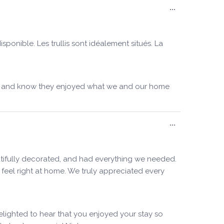
Ouvrir/Ferm
...
cette
boîte
méta.
onible. Les trullis sont idéalement situés. La
ours and know they enjoyed what we and our home
Ouvrir/Ferm
...
cette
boîte
méta.
utifully decorated, and had everything we needed.
 feel right at home. We truly appreciated every
elighted to hear that you enjoyed your stay so