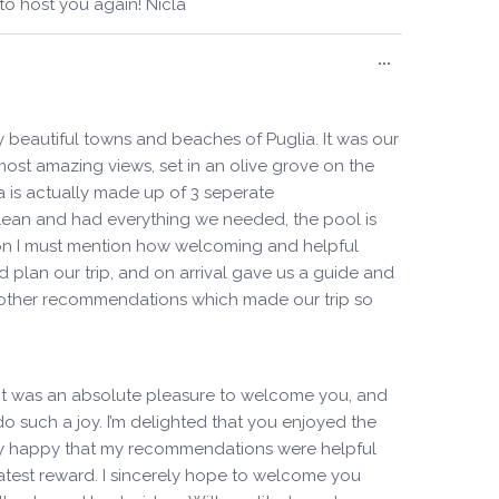
o host you again! Nicla
Ouvrir/Ferm
...
cette
boîte
méta.
 beautiful towns and beaches of Puglia. It was our
 most amazing views, set in an olive grove on the
a is actually made up of 3 seperate
 clean and had everything we needed, the pool is
ion I must mention how welcoming and helpful
 plan our trip, and on arrival gave us a guide and
 other recommendations which made our trip so
 It was an absolute pleasure to welcome you, and
o such a joy. I’m delighted that you enjoyed the
ially happy that my recommendations were helpful
reatest reward. I sincerely hope to welcome you