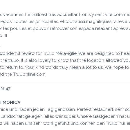
 vacances. Le trulli est très accueillant, on s'y sent vite comme
pos. Toutes les principales, et tout aussi magnifiques, villes à 
 les pouilles et pouvoir retrouver son espace relaxant après avo
!!!!
onderful review for Trullo Meraviglie! We are delighted to hea
e trullo. It is also lovely to know that the location allowed yo
 to return to. Your kind words truly mean a lot to us. We hope
nd the Trullionline.com
12h47
I MONICA
ca und haben jeden Tag genossen. Perfekt restauriert, sehr sch
Landschaft gelegen, alles war super. Unsere Gastgeberin hat un
rz wir haben uns sehr wohl gefühlt und können den Trullo nur 