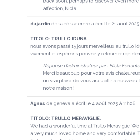
back soon, perhaps to discover even more o
affection, Nicla
dujardin
de
sucé sur erdre
a écrit le
21 août 2025
TITOLO:
TRULLO IDUNA
nous avons passé 15 jours merveilleux au trullo Id
vivement et espérons pouvoir y retourner rapideme
Réponse d’administrateur par : Nicla Ferrante
Merci beaucoup pour votre avis chaleureux !
un vrai plaisir de vous accueillir à nouveau
notre maison !
Agnes
de
geneva
a écrit le
4 août 2025
à
11h06
TITOLO:
TRULLO MERAVIGLIE.
We had a wonderful time at Trullo Meraviglie. We a
a very much loved home and very comfortable. The 