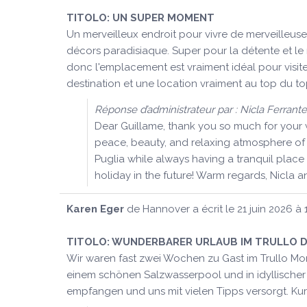
TITOLO:
UN SUPER MOMENT
Un merveilleux endroit pour vivre de merveilleuses
décors paradisiaque. Super pour la détente et le re
donc l'emplacement est vraiment idéal pour visiter
destination et une location vraiment au top du top 
Réponse d’administrateur par : Nicla Ferrante
Dear Guillame, thank you so much for your w
peace, beauty, and relaxing atmosphere of th
Puglia while always having a tranquil place
holiday in the future! Warm regards, Nicla a
Karen Eger
de
Hannover
a écrit le
21 juin 2026
à
TITOLO:
WUNDERBARER URLAUB IM TRULLO D
Wir waren fast zwei Wochen zu Gast im Trullo Moni
einem schönen Salzwasserpool und in idyllischer 
empfangen und uns mit vielen Tipps versorgt. Ku