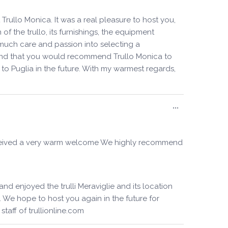
ullo Monica. It was a real pleasure to host you,
f the trullo, its furnishings, the equipment
much care and passion into selecting a
 and that you would recommend Trullo Monica to
to Puglia in the future. With my warmest regards,
Ouvrir/Ferm
...
cette
boîte
méta.
We received a very warm welcome We highly recommend
d enjoyed the trulli Meraviglie and its location
 We hope to host you again in the future for
taff of trullionline.com