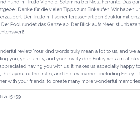
und Hund im Trullo Vigne di Salamina bei Nicla Ferrante. Das ga
stgeber. Danke für die vielen Tipps zum Einkaufen. Wir haben u
zaubert. Der Trullo mit seiner terassenartigen Struktur mit e
rt! Der Pool rundet das Ganze ab. Der Blick aufs Meer ist unbez
ehlenswert!
derful review. Your kind words truly mean a lot to us, and we 
ing you, your family, and your lovely dog Finley was a real pleas
ppreciated having you with us. It makes us especially happy 
w, the layout of the trullo, and that everyone—including Finle
 with your friends, to create many more wonderful memories in
26
à
15h59