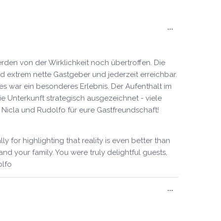
du
livre
Ouvrir/Ferm
...
d’or
cette
boîte
méta.
erden von der Wirklichkeit noch übertroffen. Die
d extrem nette Gastgeber und jederzeit erreichbar.
 war ein besonderes Erlebnis. Der Aufenthalt im
e Unterkunft strategisch ausgezeichnet - viele
e Nicla und Rudolfo für eure Gastfreundschaft!
for highlighting that reality is even better than
d your family. You were truly delightful guests,
olfo
Ouvrir/Ferm
...
cette
boîte