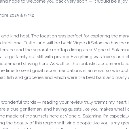
 and hope to welcome you back very soon — it would be a joy t
mbre 2025
à
9h32
 and kind host. The location was perfect for exploring the many
 traditional Trullo, and will be back! Vigne di Salamina has the
terrace and the separate rooftop dining area. Vigne di Salamin
 large family but still with privacy. Everything was lovely and
y recommend staying here. As well as the fantastic accommodat
 the time to send great recommendations in an email so we could
at, fish and groceries and which were the best bars and many
 wonderful words — reading your review truly warms my heart.
 are a true gentleman, and having guests like you makes what I d
 the magic of the sunsets here at Vigne di Salamina. I’m espec
ing the beauty of this region with kind people like you is my g