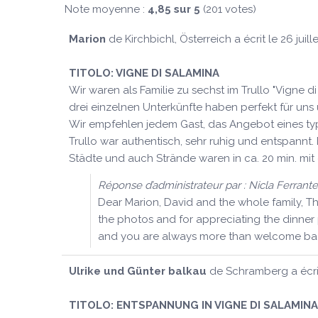
Note moyenne :
4,85
sur
5
(
201
votes)
Marion
de
Kirchbichl, Österreich
a écrit le
26 juill
TITOLO:
VIGNE DI SALAMINA
Wir waren als Familie zu sechst im Trullo "Vigne 
drei einzelnen Unterkünfte haben perfekt für uns
Wir empfehlen jedem Gast, das Angebot eines typ
Trullo war authentisch, sehr ruhig und entspannt
Städte und auch Strände waren in ca. 20 min. mit 
Réponse d’administrateur par : Nicla Ferrante
Dear Marion, David and the whole family, Th
the photos and for appreciating the dinner 
and you are always more than welcome back
Ulrike und Günter balkau
de
Schramberg
a écri
TITOLO:
ENTSPANNUNG IN VIGNE DI SALAMINA