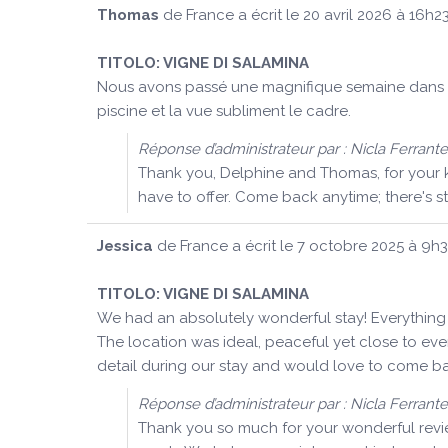
Thomas
de
France
a écrit le
20 avril 2026
à
16h2
TITOLO:
VIGNE DI SALAMINA
Nous avons passé une magnifique semaine dans un 
piscine et la vue subliment le cadre.
Réponse d’administrateur par : Nicla Ferrante
Thank you, Delphine and Thomas, for your k
have to offer. Come back anytime; there's s
Jessica
de
France
a écrit le
7 octobre 2025
à
9h
TITOLO:
VIGNE DI SALAMINA
We had an absolutely wonderful stay! Everything 
The location was ideal, peaceful yet close to eve
detail during our stay and would love to come 
Réponse d’administrateur par : Nicla Ferrante
Thank you so much for your wonderful review