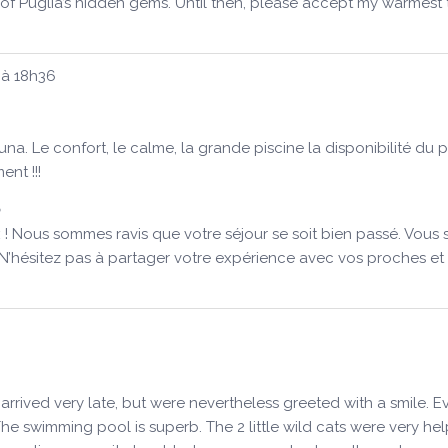
f Puglia’s hidden gems. Until then, please accept my warmest 
à
18h36
una. Le confort, le calme, la grande piscine la disponibilité du 
nt !!!
 Nous sommes ravis que votre séjour se soit bien passé. Vous s
. N’hésitez pas à partager votre expérience avec vos proches et v
rrived very late, but were nevertheless greeted with a smile. E
swimming pool is superb. The 2 little wild cats were very helpfu