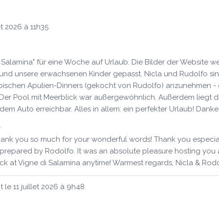
et 2026
à
11h35
di Salamina" für eine Woche auf Urlaub. Die Bilder der Website w
 und unsere erwachsenen Kinder gepasst. Nicla und Rudolfo sin
ischen Apulien-Dinners (gekocht von Rudolfo) anzunehmen - es
. Der Pool mit Meerblick war außergewöhnlich. Außerdem liegt di
dem Auto erreichbar. Alles in allem: ein perfekter Urlaub! Dank
ank you so much for your wonderful words! Thank you especially 
prepared by Rodolfo. It was an absolute pleasure hosting you an
 at Vigne di Salamina anytime! Warmest regards, Nicla & Rod
t le
11 juillet 2026
à
9h48