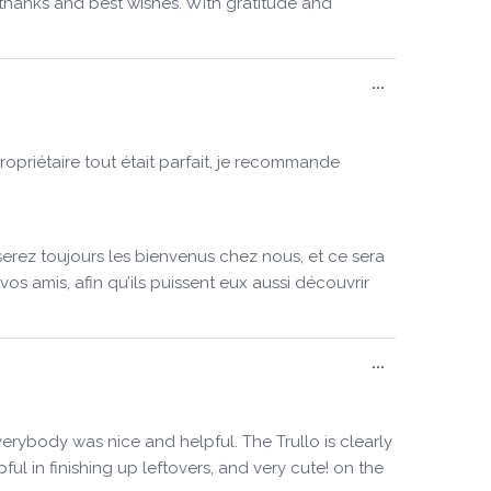
thanks and best wishes. With gratitude and
Ouvrir/Ferm
...
cette
boîte
méta.
propriétaire tout était parfait, je recommande
erez toujours les bienvenus chez nous, et ce sera
os amis, afin qu’ils puissent eux aussi découvrir
Ouvrir/Ferm
...
cette
boîte
méta.
verybody was nice and helpful. The Trullo is clearly
l in finishing up leftovers, and very cute! on the