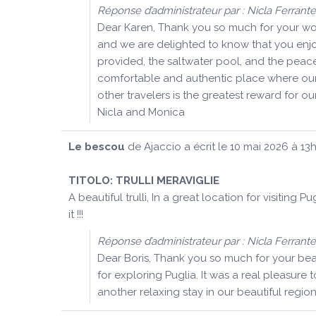
Réponse d’administrateur par : Nicla Ferrante
Dear Karen, Thank you so much for your won
and we are delighted to know that you enjoye
provided, the saltwater pool, and the peac
comfortable and authentic place where our
other travelers is the greatest reward for 
Nicla and Monica
Le bescou
de
Ajaccio
a écrit le
10 mai 2026
à
13
TITOLO:
TRULLI MERAVIGLIE
A beautiful trulli, In a great location for visit
it !!!
Réponse d’administrateur par : Nicla Ferrante
Dear Boris, Thank you so much for your beau
for exploring Puglia. It was a real pleasur
another relaxing stay in our beautiful regio