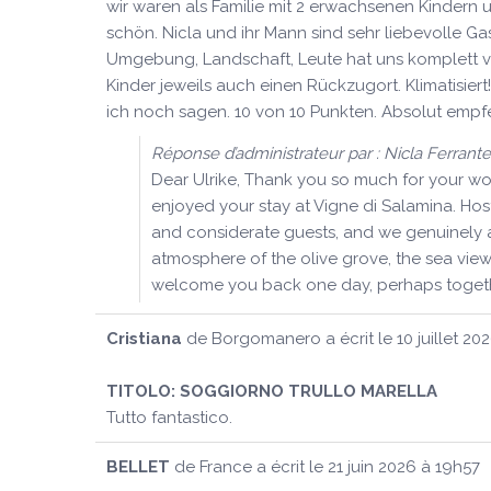
wir waren als Familie mit 2 erwachsenen Kindern 
schön. Nicla und ihr Mann sind sehr liebevolle Ga
Umgebung, Landschaft, Leute hat uns komplett ver
Kinder jeweils auch einen Rückzugort. Klimatisie
ich noch sagen. 10 von 10 Punkten. Absolut empf
Réponse d’administrateur par : Nicla Ferrante
Dear Ulrike, Thank you so much for your won
enjoyed your stay at Vigne di Salamina. Host
and considerate guests, and we genuinely a
atmosphere of the olive grove, the sea vie
welcome you back one day, perhaps together
Cristiana
de
Borgomanero
a écrit le
10 juillet 20
TITOLO:
SOGGIORNO TRULLO MARELLA
Tutto fantastico.
BELLET
de
France
a écrit le
21 juin 2026
à
19h57