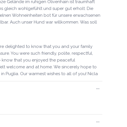
méta.
nze Gelände im ruhigen Olivenhain ist traumhaft
ns gleich wohlgefühlt und super gut erholt. Die
inzelnen Wohneinheiten bot für unsere erwachsenen
ahlbar. Auch unser Hund war willkommen. Was soll
are delighted to know that you and your family
ure. You were such friendly, polite, respectful,
to know that you enjoyed the peaceful
y—felt welcome and at home. We sincerely hope to
 Puglia. Our warmest wishes to all of you! Nicla
Ouvrir/Ferm
...
cette
boîte
méta.
Ouvrir/Ferm
...