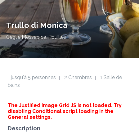
Trullo di Monica
Ceglie Messapica, Pouilles
jusqu'à 5 personnes
2 Chambres
1 Salle de
|
|
bains
The Justified Image Grid JS is not loaded. Try
disabling Conditional script loading in the
General settings.
Description