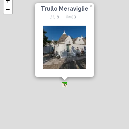
+
×
Trullo Meraviglie
−
8
3