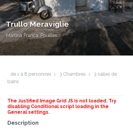
Trullo Meraviglie
Martina Franca, Pouilles
de 1 à 8 personnes
3 Chambres
3 salles de
|
|
bains
The Justified Image Grid JS is not loaded. Try
disabling Conditional script loading in the
General settings.
Description