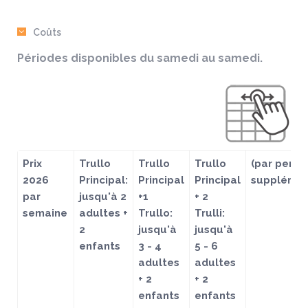
Coûts
Périodes disponibles du samedi au samedi.
Prix
Trullo
Trullo
Trullo
(par perso
2026
Principal:
Principal
Principal
supplémen
par
jusqu'à 2
+1
+ 2
semaine
adultes +
Trullo:
Trulli:
2
jusqu'à
jusqu'à
enfants
3 - 4
5 - 6
adultes
adultes
+ 2
+ 2
enfants
enfants