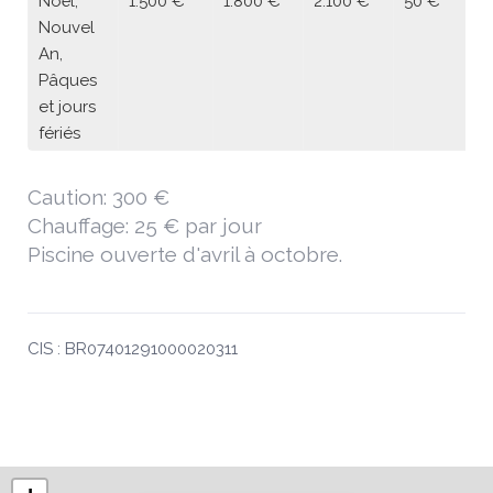
Noël,
1.500 €
1.800 €
2.100 €
50 €
Nouvel
An,
Pâques
et jours
fériés
Caution: 300 €
Chauffage: 25 € par jour
Piscine ouverte d'avril à octobre.
CIS : BR07401291000020311