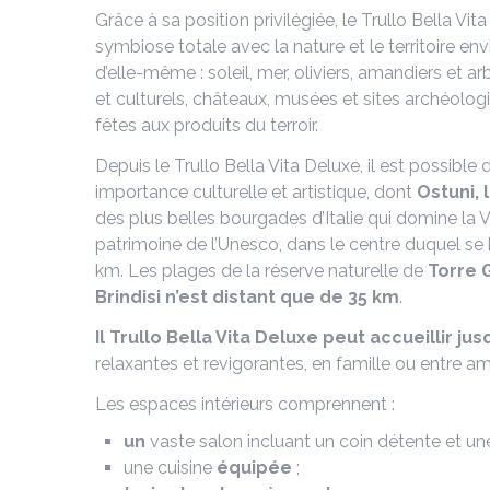
Grâce à sa position privilégiée, le Trullo Bella Vi
symbiose totale avec la nature et le territoire envi
d’elle-même : soleil, mer, oliviers, amandiers et a
et culturels, châteaux, musées et sites archéolo
fêtes aux produits du terroir.
Depuis le Trullo Bella Vita Deluxe, il est possible 
importance culturelle et artistique, dont
Ostuni, 
des plus belles bourgades d’Italie qui domine la Va
patrimoine de l’Unesco, dans le centre duquel se 
km. Les plages de la réserve naturelle de
Torre 
Brindisi n’est distant que de 35 km
.
Il Trullo Bella Vita Deluxe peut accueillir ju
relaxantes et revigorantes, en famille ou entre am
Les espaces intérieurs comprennent :
un
vaste salon incluant un coin détente et un
une cuisine
équipée
;