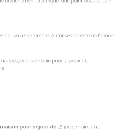
 branchement électrique, d’un point d’eau et d’un
es de juin à septembre. Autorisés le reste de l’année,
 nappes, draps de bain pour la piscine);
ne ;
maison pour séjour de
15 jours minimum ;