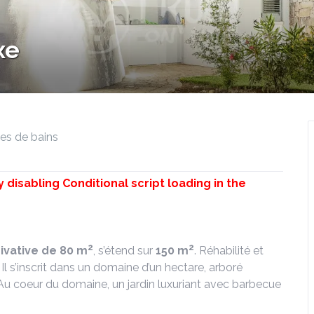
xe
lles de bains
y disabling Conditional script loading in the
2
2
rivative de 80 m
, s’étend sur
150 m
. Réhabilité et
 Il s’inscrit dans un domaine d’un hectare, arboré
Au coeur du domaine, un jardin luxuriant avec barbecue
.