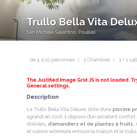
Trullo Bella Vita Delu
San Michele Salentino, Pouilles
de 4 à 10 personnes
3 Chambres
3 + 1 sa
|
|
The Justified Image Grid JS is not loaded. Tr
General settings.
Description
Le Trullo Bella Vita Deluxe, doté d’une
piscine p
agrandi en 2016, il dispose d’un excellent confort.
d’oliviers
, d’amandiers et de plantes à fruits.
et cuisine extérieure entoure la maison et le trullo