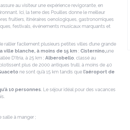
ta assure au visiteur une expérience revigorante, en
ronnant. Ici, la terre des Pouilles donne le meilleur
rbres fruitiers, itinéraires oenologiques, gastronomiques
giques, festivals, événements musicaux marquants et
de rallier facilement plusieurs petites villes d’une grande
la ville blanche, à moins de 15 km
;
Cisternino,
une
llée D’Itria, à 25 km ;
Alberobello
, classé au
blotissent plus de 2000 antiques trulli, à moins de 40
Guaceto
ne sont qu’à 15 km tandis que
l’aéroport de
squ’à 10 personnes
. Le séjour idéal pour des vacances
is.
e salle à manger ;