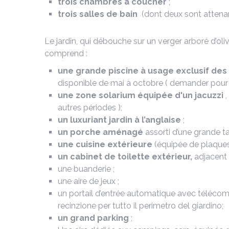
trois chambres à coucher
;
trois salles de bain
(dont deux sont attena
Le jardin, qui débouche sur un verger arboré d’oliv
comprend :
une grande
piscine
à usage exclusif des 
disponible de mai à octobre ( demander pour l
une zone solarium équipée d'un jacuzzi
autres périodes );
un luxuriant jardin à l’anglaise
;
un porche aménagé
assorti d’une grande ta
une cuisine extérieure
(équipée de plaques 
un cabinet de toilette extérieur,
adjacent 
une buanderie
;
une aire de jeux
;
un portail d’entrée automatique avec télécomma
recinzione per tutto il perimetro del giardino;
un grand parking
;