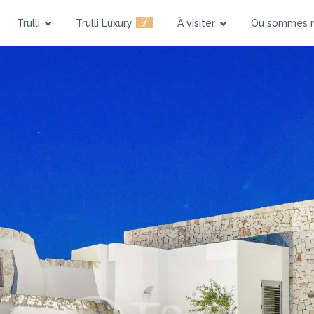
Piscine
Animaux admis
ℒ
Trulli
Trulli Luxury
À visiter
Où sommes 