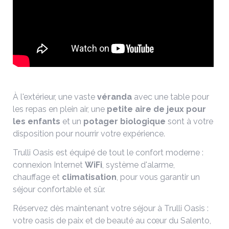
À l'extérieur, une vaste
véranda
avec une table pour
les repas en plein air, une
petite
aire
de
jeux
pour
les
enfants
et un
potager
biologique
sont à votre
disposition pour nourrir votre expérience.
Trulli Oasis est équipé de tout le confort moderne :
connexion Internet
WiFi
, système d'alarme,
chauffage et
climatisation
, pour vous garantir un
séjour confortable et sûr.
Réservez dès maintenant votre séjour à Trulli Oasis :
votre oasis de paix et de beauté au cœur du Salento,