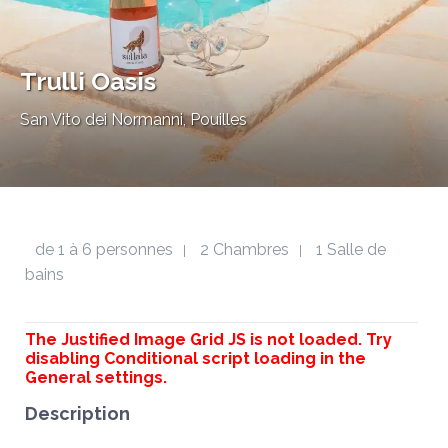
Trulli Oasis
San Vito dei Normanni, Pouilles
de 1 à 6 personnes
2 Chambres
1 Salle de
|
|
bains
The Justified Image Grid JS is not loaded. Try
disabling Conditional script loading in the
General settings.
Description