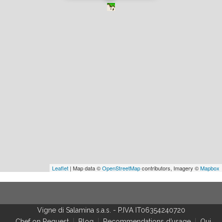
Leaflet
| Map data ©
OpenStreetMap
contributors, Imagery ©
Mapbox
Vigne di Salamina s.a.s.
-
P.IVA IT06354240720
Chef on Request
Blog
Recommendations d’usage
Qui