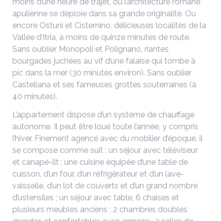
moins d’une heure de trajet, où l’architecture romane
apulienne se déploie dans sa grande originalité. Ou
encore Ostuni et Cisternino, délicieuses localités de la
Vallée d’Itria, à moins de quinze minutes de route.
Sans oublier Monopoli et Polignano, riantes
bourgades juchées au vif d’une falaise qui tombe à
pic dans la mer (30 minutes environ). Sans oublier
Castellana et ses fameuses grottes souterraines (à
40 minutes).
L’appartement dispose d’un système de chauffage
autonome. Il peut être loué toute l’année, y compris
l’hiver. Finement agencé avec du mobilier d’époque, il
se compose comme suit : un séjour avec téléviseur
et canapé-lit ; une cuisine équipée d’une table de
cuisson, d’un four, d’un réfrigérateur et d’un lave-
vaisselle, d’un lot de couverts et d’un grand nombre
d’ustensiles ; un séjour avec table, 6 chaises et
plusieurs meubles anciens ; 2 chambres doubles