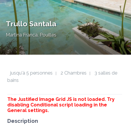
Trullo Santala
Martina Franca, Pouilles
jusqu'à 5 personnes
2 Chambres
3 salles de
|
|
bains
The Justified Image Grid JS is not loaded. Try
disabling Conditional script loading in the
General settings.
Description