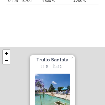
01/06 - 30/09
3.800 €
4.200 €
+
×
Trullo Santala
−
5
2