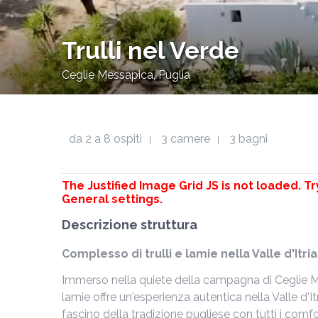
Trulli nel Verde
Ceglie Messapica, Puglia
da 2 a 8 ospiti
3 camere
3 bagni
|
|
The Justified Image Grid JS is not loaded. Tr
General settings.
Descrizione struttura
Complesso di trulli e lamie nella Valle d'Itria
Immerso nella quiete della campagna di Ceglie Me
lamie offre un'esperienza autentica nella Valle d'I
fascino della tradizione pugliese con tutti i comf