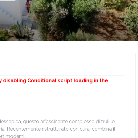
y disabling Conditional script loading in the
ssapica, questo affascinante complesso di trulli e
tria. Recentemente ristrutturato con cura, combina il
ort moderni.