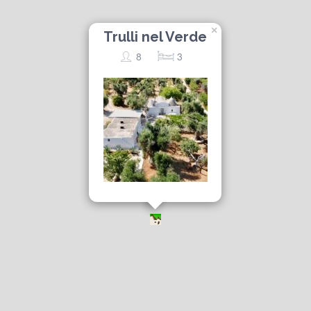
×
Trulli nel Verde
8
3