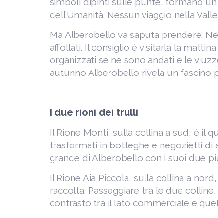
simboli dipinti sulle punte, formano u
dell’Umanità. Nessun viaggio nella Valle 
Ma Alberobello va saputa prendere. Nei m
affollati. Il consiglio è visitarla la ma
organizzati se ne sono andati e le viuzze
autunno Alberobello rivela un fascino p
I due rioni dei trulli
Il Rione Monti, sulla collina a sud, è il 
trasformati in botteghe e negozietti di ar
grande di Alberobello con i suoi due pia
Il Rione Aia Piccola, sulla collina a nord
raccolta. Passeggiare tra le due colline
contrasto tra il lato commerciale e que