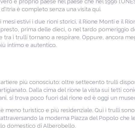
n vero e proprio paese nel paese che nel 1996 l’U
d’Itria è completo senza una visita qui.
esi estivi i due rioni storici, il Rione Monti e il R
ttina presto, prima delle dieci, o nel tardo pomeriggio
 tra i trulli tornano a respirare. Oppure, ancora meg
iù intimo e autentico.
quartiere più conosciuto: oltre settecento trulli dispo
tigianato. Dalla cima del rione la vista sui tetti conic
ni, si trova poco fuori dal rione ed è oggi un museo 
, è meno turistico e più residenziale. Qui i trulli son
, attraversando la moderna Piazza del Popolo che le 
llo domestico di Alberobello.