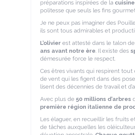
préparations inspirées de la
cuisin
politesse que seuls les fins gourmet
Je ne peux pas imaginer des Pouilles
ils sont tous admirables et producti
L’olivier
est attesté dans le talon de
ans avant notre ère
. Il existe des
s
démesurée force le respect.
Ces êtres vivants qui respirent to
de vent qui les figent dans des pos
lisent des décennies de travail et d’
Avec plus de
50 millions d’arbres
première
région
italienne
de pro
Les élaguer, en recueillir les fruits 
de tâches auxquelles les oléiculteur
dévotion ancestrale.
Chaque goutte