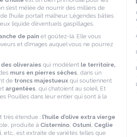
on s’est mêlée de nourrir des milliers de
de l’huile portait malheur. Légendes bâties
ieux liquide d’éventuels gaspillages.
ranche de pain
et goûtez-là. Elle vous
saveurs et d’images auquel vous ne pourrez
t
des oliveraies
qui modèlent
le
territoire,
 des
murs en pierres sèches
, dans un
nt de
troncs majestueux
qui soutiennent
et
argentées
, qui chatoient au soleil. Et
les Pouilles dans leur entier qui sont à la
 très étendue :
l’huile d’olive extra vierge
le, produite à
Cisternino
,
Ostuni
,
Ceglie
i
, etc., est extraite de variétés telles que