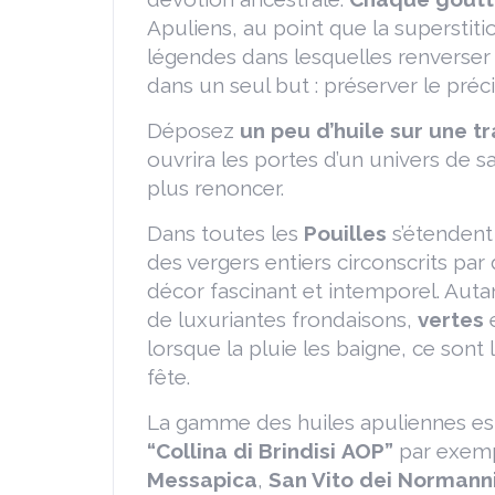
Apuliens, au point que la superstiti
légendes dans lesquelles renverser 
dans un seul but : préserver le préc
Déposez
un peu d’huile sur une t
ouvrira les portes d’un univers de 
plus renoncer.
Dans toutes les
Pouilles
s’étenden
des vergers entiers circonscrits par
décor fascinant et intemporel. Auta
de luxuriantes frondaisons,
vertes
lorsque la pluie les baigne, ce sont 
fête.
La gamme des huiles apuliennes est
“Collina di Brindisi
AOP”
par exemp
Messapica
,
San Vito dei Normann