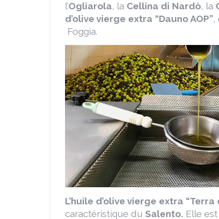
l’
Ogliarola
, la
Cellina di Nardò
, la
d’olive vierge extra “Dauno AOP”
,
Foggia.
L’huile d’olive vierge extra “Terr
caractéristique du
Salento.
Elle es