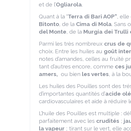
et de l’
Ogliarola
.
Quant à la “
Terra di Bari AOP”
, elle
Bitonto
, de la
Cima di Mola
. Sans o
del Monte
, de la
Murgia dei Trulli
Parmi les très nombreux
crus de q
choix. Entre les huiles au
goût
inte
notes d’amandes, celles au fruité 
tant d’autres encore, comme
ces j
amers,
ou bien
les vertes
, à la b
Les huiles des Pouilles sont des tr
d’importantes quantités d’
acide ol
cardiovasculaires et aide à réduire 
L’huile des Pouilles est multiple : d
parfaitement avec les
crudités
;
ja
la vapeur
; tirant sur le vert, ell