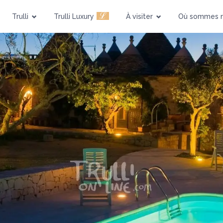
ℒ
Trulli
Trulli Luxury
À visiter
Où sommes 