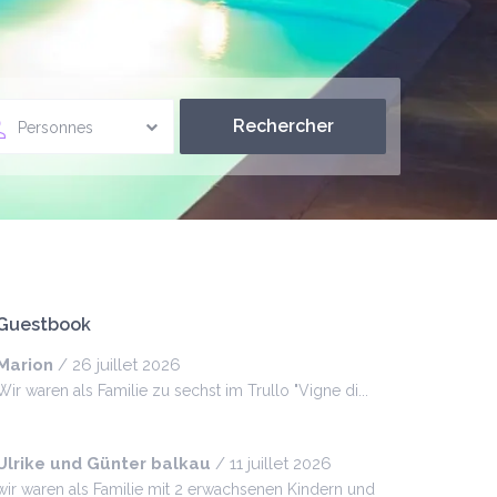
Personnes
Guestbook
Marion
/
26 juillet 2026
Wir waren als Familie zu sechst im Trullo "Vigne di...
Ulrike und Günter balkau
/
11 juillet 2026
wir waren als Familie mit 2 erwachsenen Kindern und