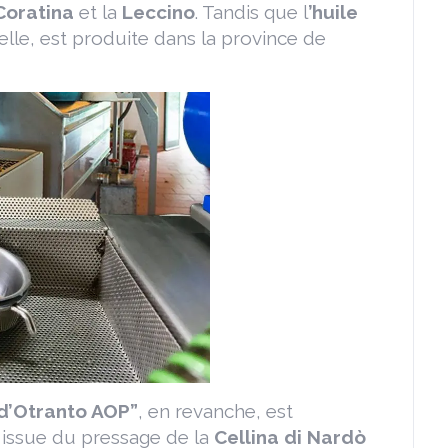
Coratina
et la
Leccino
. Tandis que l
’huile
 elle, est produite dans la province de
a d’Otranto AOP”
, en revanche, est
t issue du pressage de la
Cellina di Nardò