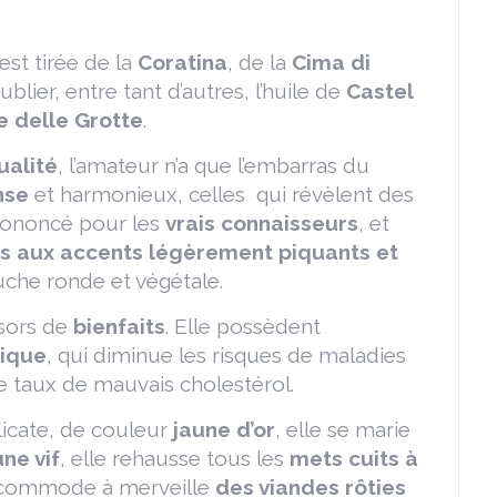
 est tirée de la
Coratina
, de la
Cima di
ublier, entre tant d’autres, l’huile de
Castel
 e delle Grotte
.
ualité
, l’amateur n’a que l’embarras du
nse
et harmonieux, celles qui révèlent des
prononcé pour les
vrais connaisseurs
, et
us aux accents légèrement piquants et
ouche ronde et végétale.
ésors de
bienfaits
. Elle possèdent
éique
, qui diminue les risques de maladies
le taux de mauvais cholestérol.
élicate, de couleur
jaune d’or
, elle se marie
une vif
, elle rehausse tous les
mets cuits à
e accommode à merveille
des viandes rôties