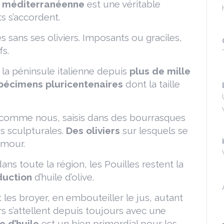
e méditerranéenne
est une véritable
s s’accordent.
 sans ses oliviers. Imposants ou graciles,
fs.
 la péninsule italienne depuis
plus de
mille
pécimens
pluricentenaires
dont la taille
ut comme nous, saisis dans des bourrasques
es sculpturales.
Des oliviers
sur lesquels se
amour.
dans toute la région, les Pouilles restent la
duction
d’huile d’olive.
et les broyer, en embouteiller le jus, autant
s s’attellent depuis toujours avec une
 d’huile
est un bien primordial pour les