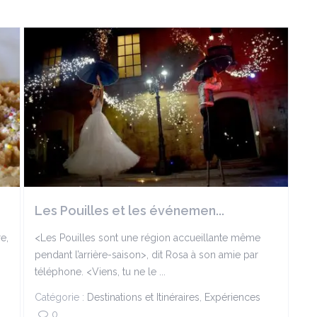
Les Pouilles et les événemen...
e,
<Les Pouilles sont une région accueillante même
pendant l’arrière-saison>, dit Rosa à son amie par
téléphone. <Viens, tu ne le ...
Catégorie :
Destinations et Itinéraires
,
Expériences
0