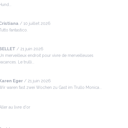
Hund...
Cristiana
/
10 juillet 2026
Tutto fantastico.
BELLET
/
21 juin 2026
Un merveilleux endroit pour vivre de merveilleuses
vacances. Le trulli...
Karen Eger
/
21 juin 2026
Wir waren fast zwei Wochen zu Gast im Trullo Monica...
Aller au livre d'or