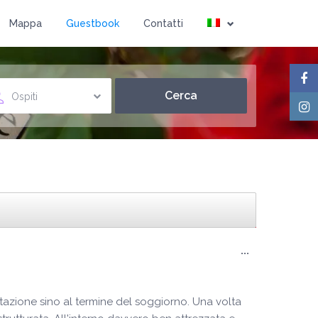
Mappa
Guestbook
Contatti
Ospiti
Toggle
...
this
metabox.
notazione sino al termine del soggiorno. Una volta