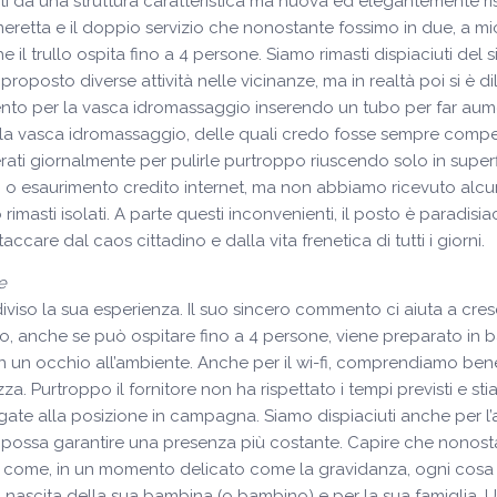
piti da una struttura caratteristica ma nuova ed elegantemente ri
cameretta e il doppio servizio che nonostante fossimo in due, 
he il trullo ospita fino a 4 persone. Siamo rimasti dispiaciuti del
 proposto diverse attività nelle vicinanze, ma in realtà poi si
nto per la vasca idromassaggio inserendo un tubo per far aumen
 la vasca idromassaggio, delle quali credo fosse sempre compet
perati giornalmente per pulirle purtroppo riuscendo solo in superf
co o esaurimento credito internet, ma non abbiamo ricevuto alcun
imasti isolati. A parte questi inconvenienti, il posto è paradisiac
ccare dal caos cittadino e dalla vita frenetica di tutti i giorni.
e
viso la sua esperienza. Il suo sincero commento ci aiuta a cresc
llo, anche se può ospitare fino a 4 persone, viene preparato in
n un occhio all’ambiente. Anche per il wi-fi, comprendiamo ben
ltezza. Purtroppo il fornitore non ha rispettato i tempi previsti 
legate alla posizione in campagna. Siamo dispiaciuti anche per 
ossa garantire una presenza più costante. Capire che nonostant
ome, in un momento delicato come la gravidanza, ogni cosa p
 nascita della sua bambina (o bambino) e per la sua famiglia. Un