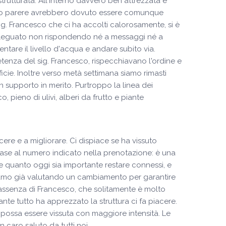
strutturata. All'interno davvero ben attrezzata e
a mio parere avrebbero dovuto essere comunque
 sig. Francesco che ci ha accolti calorosamente, si è
 è dileguato non rispondendo né a messaggi né a
tare il livello d'acqua e andare subito via.
enza del sig. Francesco, rispecchiavano l'ordine e
icie. Inoltre verso metà settimana siamo rimasti
 supporto in merito. Purtroppo la linea dei
o, pieno di ulivi, alberi da frutto e piante
ere e a migliorare. Ci dispiace se ha vissuto
 base al numero indicato nella prenotazione: è una
e quanto oggi sia importante restare connessi, e
e stiamo già valutando un cambiamento per garantire
l’assenza di Francesco, che solitamente è molto
e tutto ha apprezzato la struttura ci fa piacere.
ossa essere vissuta con maggiore intensità. Le
 caro saluto da tutti noi.