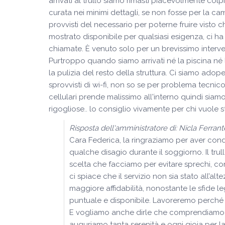
arrivati al trullo siamo rimasti piacevolmente col
curata nei minimi dettagli, se non fosse per la 
provvisti del necessario per poterne fruire visto c
mostrato disponibile per qualsiasi esigenza, ci ha
chiamate. È venuto solo per un brevissimo interve
Purtroppo quando siamo arrivati né la piscina né
la pulizia del resto della struttura. Ci siamo ado
sprovvisti di wi-fi, non so se per problema tecni
cellulari prende malissimo all'interno quindi siamo r
rigogliose.. lo consiglio vivamente per chi vuole sta
Risposta dell'amministratore di: Nicla Ferrant
Cara Federica, la ringraziamo per aver condi
qualche disagio durante il soggiorno. Il tru
scelta che facciamo per evitare sprechi, co
ci spiace che il servizio non sia stato all’a
maggiore affidabilità, nonostante le sfide 
puntuale e disponibile. Lavoreremo perché p
E vogliamo anche dirle che comprendiamo c
auguriamo tanta serenità e ogni gioia per la