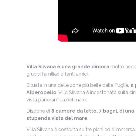
Villa Silvana è una grande dimora
molto accog
gruppi familiari o tanti amici.
Situata in una delle zone più belle dalla Puglia
, a
Alberobello
, Villa Silvana è incastonata sulla c
vista panoramica del mare.
Dispone di
8 camere da letto, 7 bagni, di una
stupenda vista del mare
.
Villa Silvana è costruita su tre piani ed è immersa