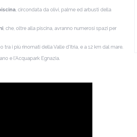
piscina
, circondata da olivi, palme ed arbusti della
ni
, che, oltre alla piscina, avranno numerosi spazi per
co tra i più rinomati della Valle d'Itria, e a 12 km dal mare.
asano e l'Acquapark Egnazia.