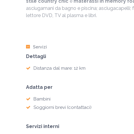
stile country chic
e
materassi in memory f
asciugamani da bagno e piscina; asciugacapelli; fe
lettore DVD, TV al plasma e libri.
Servizi
Dettagli
Distanza dal mare: 12 km
Adatta per
Bambini
Soggiorni brevi (contattaci)
Servizi interni