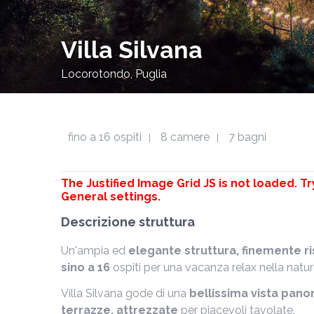
Villa Silvana
Locorotondo, Puglia
fino a 16 ospiti
8 camere
7 bagni
|
|
The Justified Image Grid JS is not loaded. Tr
General settings.
Descrizione struttura
Un'ampia ed
elegante struttura, finemente ri
sino a 16
ospiti per una vacanza relax nella natur
Villa Silvana gode di una
bellissima vista pan
terrazze, attrezzate
per piacevoli tavolate.