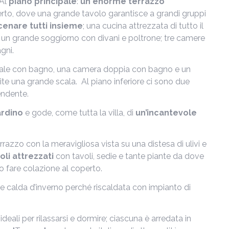
 Al
piano principale
:
un enorme terrazzo
rto, dove una grande tavolo garantisce a grandi gruppi
 cenare tutti insieme
; una cucina attrezzata di tutto il
ti; un grande soggiorno con divani e poltrone; tre camere
gni.
iale con bagno, una camera doppia con bagno e un
ite una grande scala. Al piano inferiore ci sono due
endente.
ardino
e gode, come tutta la villa, di
un’incantevole
rrazzo con la meravigliosa vista su una distesa di ulivi e
li attrezzati
con tavoli, sedie e tante piante da dove
o fare colazione al coperto.
 e calda d’inverno perché riscaldata con impianto di
eali per rilassarsi e dormire; ciascuna è arredata in