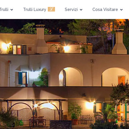
Piscina
Pet Friendly
ℒ
Trulli
Trulli Luxury
Servizi
Cosa Visitare