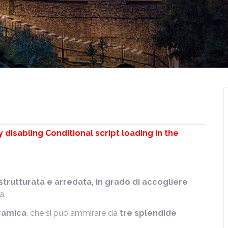
y disabling Conditional script loading in the
strutturata e arredata, in grado di accogliere
a.
oramica
, che si può ammirare da
tre splendide