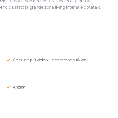
oam
"Tempur" con lenzuola italiane di alta qualità;
rro da stiro; la grande zona living interna è dotata di
Comune più vicino: Locorotondo (6 km)
Anziani