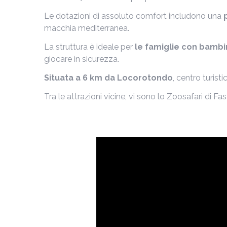
Le dotazioni di assoluto comfort includono una
macchia mediterranea.
La struttura è ideale per
le famiglie con bambi
giocare in sicurezza.
Situata a 6 km da Locorotondo
, centro turisti
Tra le attrazioni vicine, vi sono lo Zoosafari di F