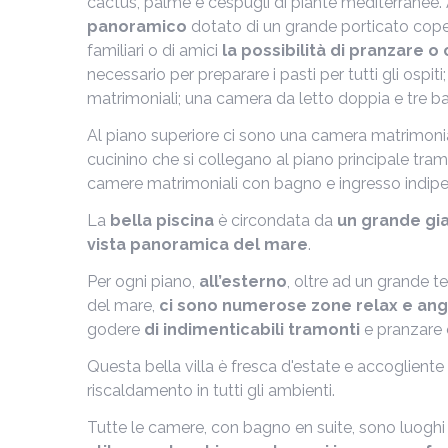
cactus, palme e cespugli di piante mediterranee.
panoramico
dotato di un grande porticato cope
familiari o di amici
la possibilità di pranzare o
necessario per preparare i pasti per tutti gli ospi
matrimoniali; una camera da letto doppia e tre ba
Al piano superiore ci sono una camera matrimon
cucinino che si collegano al piano principale tram
camere matrimoniali con bagno e ingresso indip
La
bella piscina
è circondata da
un grande gi
vista panoramica del mare
.
Per ogni piano,
all’esterno
, oltre ad un grande te
del mare,
ci sono numerose zone relax e ango
godere
di indimenticabili tramonti
e pranzare 
Questa bella villa è fresca d'estate e accogliente
riscaldamento in tutti gli ambienti.
Tutte le camere, con bagno en suite, sono luoghi id